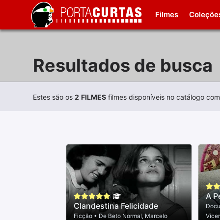
Filmes
Coleçõe
Resultados de busca
Estes são os
2
FILMES
filmes disponíveis no catálogo co
A P
Clandestina Felicidade
Docu
Ficção
• De
Beto Normal
,
Marcelo
Vice