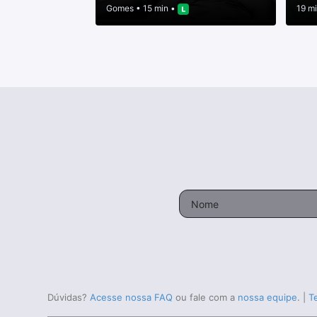
Gomes
• 15 min •
19 m
Dúvidas?
Acesse nossa FAQ
ou fale com a
nossa equipe
.
|
T