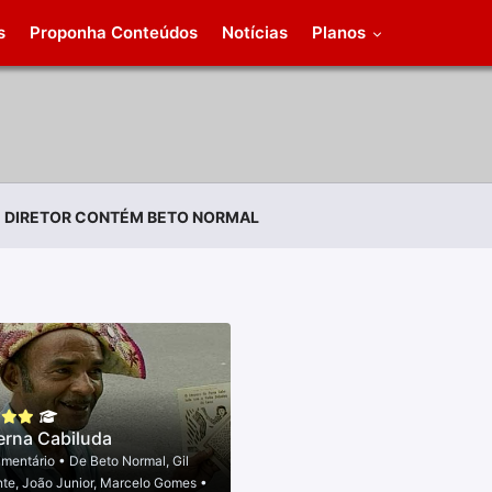
s
Proponha Conteúdos
Notícias
Planos
m
DIRETOR CONTÉM BETO NORMAL
erna Cabiluda
mentário
• De
Beto Normal
,
Gil
nte
,
João Junior
,
Marcelo Gomes
•