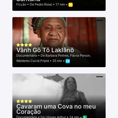
Ficção
• De
Pedro Rossi
• 17 min •
Vãnh Gõ Tõ Laklãnõ
Documentário
• De
Barbara Pettres
,
Flávia Person
,
Walderes Coctá Priprá
• 25 min •
Cavaram uma Cova no meu
Coração
Documentário
• De
Ulisses Arthur
• 24 min •