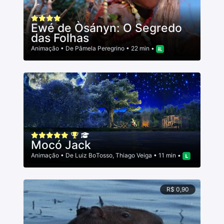
Ewé de Òsányn: O Segredo
das Folhas
Animação
• De
Pâmela Peregrino
• 22 min •
Mocó Jack
Animação
• De
Luiz BoTosso
,
Thiago Veiga
• 11 min •
R$ 0,90