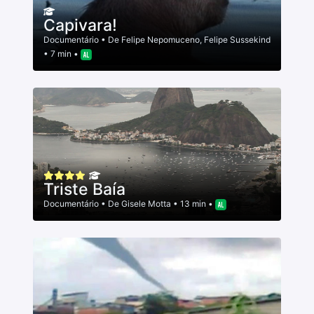
Capivara!
Documentário
• De
Felipe Nepomuceno
,
Felipe Sussekind
• 7 min •
Triste Baía
Documentário
• De
Gisele Motta
• 13 min •