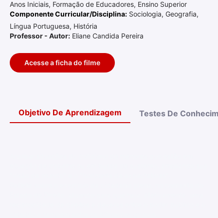
Anos Iniciais, Formação de Educadores, Ensino Superior
Componente Curricular/Disciplina:
Sociologia, Geografia,
Língua Portuguesa, História
Professor - Autor:
Eliane Candida Pereira
Acesse a ficha do filme
Objetivo De Aprendizagem
Testes De Conheci
Analisar situações do cotidiano de menores que estão em
situação de trabalho ou em busca de sustento, ampliando sua
"visão de mundo" e o "horizonte de expectativas".
Refletir sobre o exercício da cidadania plena, no contexto do
Estado de Direito, atuando para que haja, efetivamente, uma
reciprocidade de direitos e deveres entre o poder público e o
cidadão e também entre os diferentes grupos.