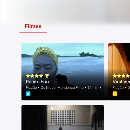
Filmes
Recife Frio
Vinil Ve
Ficção
• De
Kleber Mendonça Filho
• 24 min •
Ficção
• 