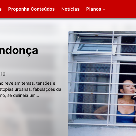
s
Proponha Conteúdos
Notícias
Planos
endonça
019
ho revelam temas, tensões e
stopias urbanas, fabulações da
mo, se delineia um
...