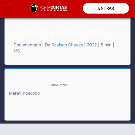
ENTRAR
O Pantanal é Preto
Documentário
| De
Raylson Chaves
| 2022
| 5 min
|
MS
Leonardo Sales
3 anos atrás
Maravilhosoooo